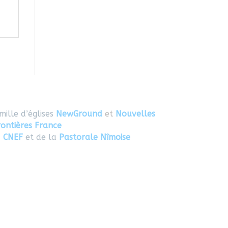
mille d’églises
NewGround
et
Nouvelles
rontières France
u
CNEF
et de la
Pastorale Nîmoise