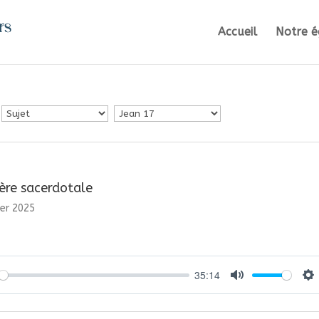
Accueil
Notre é
ière sacerdotale
ier 2025
35:14
y
Mute
Se