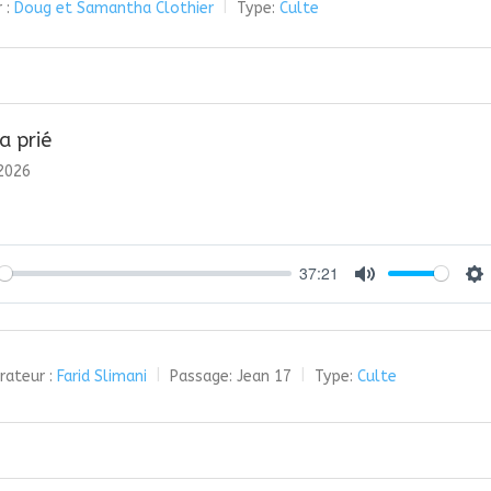
 :
Doug et Samantha Clothier
Type:
Culte
a prié
 2026
37:21
y
Mute
Se
rateur :
Farid Slimani
Passage:
Jean 17
Type:
Culte