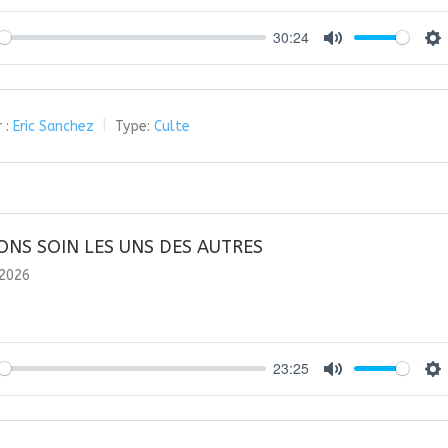
30:24
y
Mute
Se
 :
Eric Sanchez
Type:
Culte
ONS SOIN LES UNS DES AUTRES
 2026
23:25
y
Mute
Se