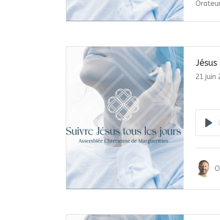
Orateur
Jésus 
21 juin
Pla
O