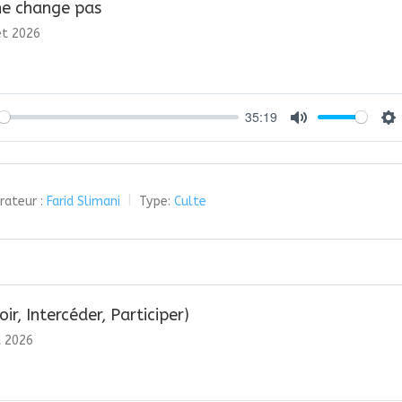
ne change pas
let 2026
35:19
y
Mute
Se
rateur :
Farid Slimani
Type:
Culte
oir, Intercéder, Participer)
et 2026