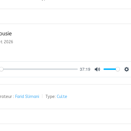
ousie
let 2026
37:19
y
Mute
Se
rateur :
Farid Slimani
Type:
Culte