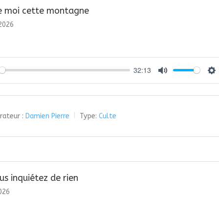
 moi cette montagne
 2026
32:13
y
Mute
Se
rateur :
Damien Pierre
Type:
Culte
us inquiétez de rien
2026