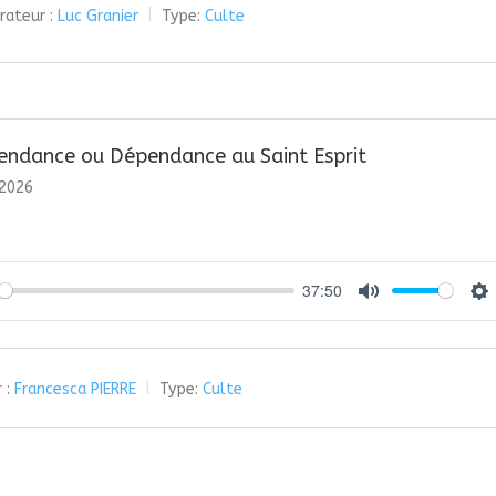
rateur :
Luc Granier
Type:
Culte
endance ou Dépendance au Saint Esprit
 2026
37:50
y
Mute
Se
 :
Francesca PIERRE
Type:
Culte