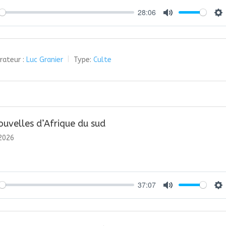
28:06
y
Mute
Se
rateur :
Luc Granier
Type:
Culte
ouvelles d’Afrique du sud
 2026
37:07
y
Mute
Se