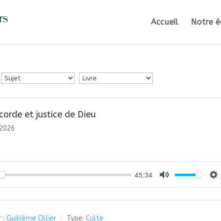
Accueil
Notre é
corde et justice de Dieu
 2026
45:34
y
Mute
Se
 :
Guillème Ollier
Type:
Culte