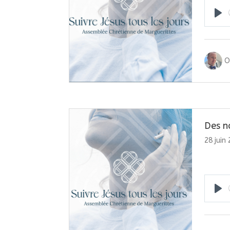
Pla
O
Des n
28 juin
Pla