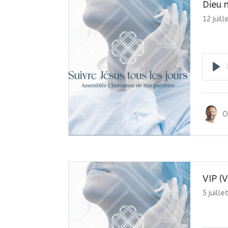
Dieu 
12 juil
Pla
O
VIP (V
5 juill