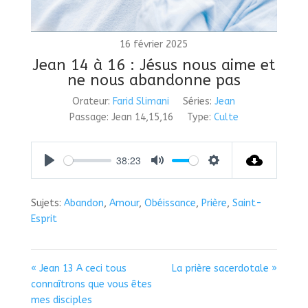
16 février 2025
Jean 14 à 16 : Jésus nous aime et
ne nous abandonne pas
Orateur:
Farid Slimani
Séries:
Jean
Passage:
Jean 14,15,16
Type:
Culte
38:23
Play
Mute
Settings
Sujets:
Abandon
,
Amour
,
Obéissance
,
Prière
,
Saint-
Esprit
« Jean 13 A ceci tous
La prière sacerdotale »
connaîtrons que vous êtes
mes disciples