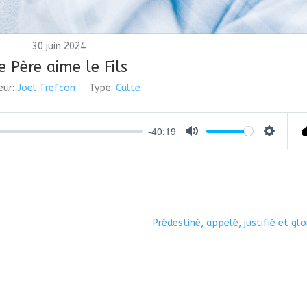
30 juin 2024
e Père aime le Fils
eur:
Joel Trefcon
Type:
Culte
-40:19
Mute
Settings
Prédestiné, appelé, justifié et glor