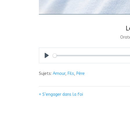
L
Orat
Play
Sujets:
Amour
,
Fils
,
Père
« S’engager dans la foi