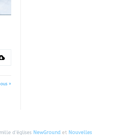
nous »
mille d’églises
NewGround
et
Nouvelles