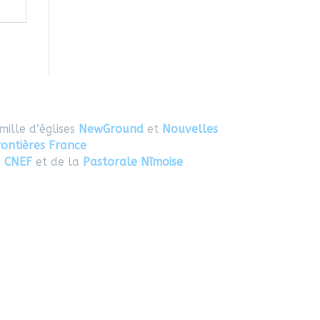
mille d’églises
NewGround
et
Nouvelles
rontières France
u
CNEF
et de la
Pastorale Nîmoise