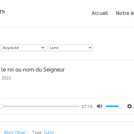
Accueil
Notre é
, le roi au nom du Seigneur
et 2023
27:13
y
Mute
Se
 :
Rémi Ollier
Type:
Culte