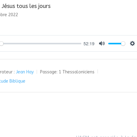
 Jésus tous les jours
obre 2022
52:19
y
Mute
Se
rateur :
Jean Hay
Passage:
1 Thessaloniciens
tude Biblique