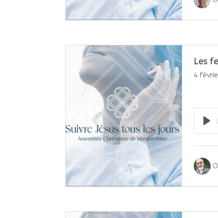
Les f
4 févri
Pla
O