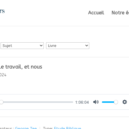
Accueil
Notre é
le travail, et nous
2024
1:06:04
y
Mute
Se
rateur :
George Tee
Type:
Etude Biblique