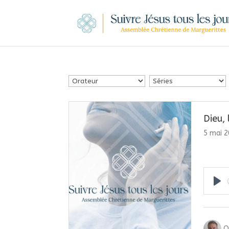
Dieu, 
5 mai 
Pla
O