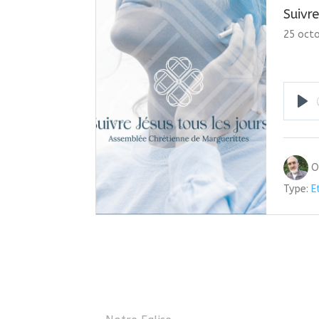
Suivre
25 oct
Pla
O
Type:
E